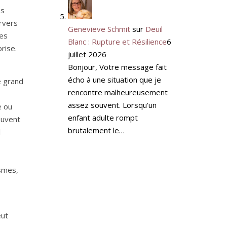
es
rvers
Genevieve Schmit
sur
Deuil
les
Blanc : Rupture et Résilience
6
rise.
juillet 2026
Bonjour, Votre message fait
écho à une situation que je
e grand
rencontre malheureusement
assez souvent. Lorsqu'un
e ou
enfant adulte rompt
ouvent
brutalement le…
l
smes,
eut