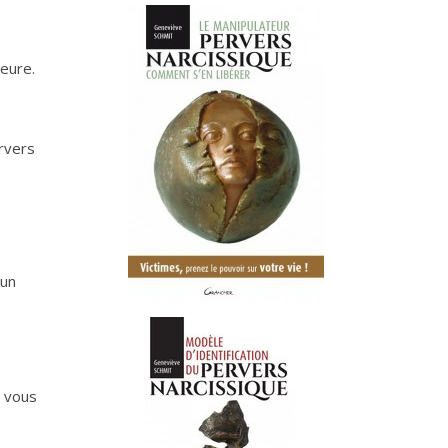
eure.
ervers
 un
e vous