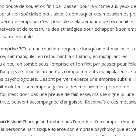
on doute de soi, et on finit par passer pour la victime aux yeux d
hopraticien spécialisé peut aider à démasquer ces mécanismes pe
 libéré de l’emprise, c’est possible : cela demande de reconnaître 
rvers et de construire des stratégies pour échapper à son emp
sa santé mentale.
n emprise ?
C’est une réaction fréquente lorsqu’on est manipulé. L
sait manipuler en retournant la situation, en multipliant les
 peu, on tombe sous l’emprise et l’on finit par passer pour foll
me d’un pervers manipulateur. Ces comportements manipulateurs, s
les psychologiques. L’esprit pervers exerce une emprise subtile : i
t sait maintenir son emprise grâce à des mécanismes pervers de
 fou n’est donc pas une preuve de faiblesse, mais le signe qu’une
trice, souvent accompagnée d’angoisse. Reconnaître ces mécani
arcissique ?
Lorsqu’on tombe sous l’emprise d’un comportement
ù la personne narcissique exerce son emprise psychologique et v