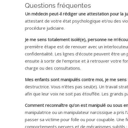
Questions fréquentes
Un médecin peut-il rédiger une attestation pour la ju
attestant de votre état psychologique et/ou des vi
procédure judiciaire.
Je me sens totalement isolé(e), personne ne m’écout
première étape est de renouer avec un interlocuteur
confidentialité. Les lignes d’écoute peuvent être 
ensuite à sortir de l’emprise et à retrouver votre fo
charge ou des consultations.
Mes enfants sont manipulés contre moi, je me sens 
destructrice. Vous n’êtes pas seul(e). Un travail st
afin que leur voix ne soit pas étouffée. Les grands p
Comment reconnaître qu’on est manipulé ou sous e
manipulatrice ou un manipulateur narcissique a pris l
passer sa victime pour folle ou pour coupable. Un
comportements pervers et de mécanismes subtils : m