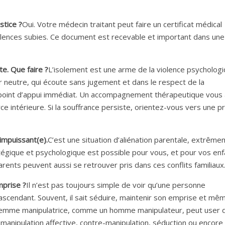
stice ?
Oui. Votre médecin traitant peut faire un certificat médical
olences subies. Ce document est recevable et important dans une
e. Que faire ?
L’isolement est une arme de la violence psychologi
 neutre, qui écoute sans jugement et dans le respect de la
un point d’appui immédiat. Un accompagnement thérapeutique vous 
rce intérieure. Si la souffrance persiste, orientez-vous vers une p
impuissant(e).
C’est une situation d’aliénation parentale, extrêm
ratégique et psychologique est possible pour vous, et pour vos enf
arents peuvent aussi se retrouver pris dans ces conflits familiaux
mprise ?
Il n’est pas toujours simple de voir qu’une personne
’ascendant. Souvent, il sait séduire, maintenir son emprise et mêm
e femme manipulatrice, comme un homme manipulateur, peut user 
anipulation affective, contre-manipulation, séduction ou encore