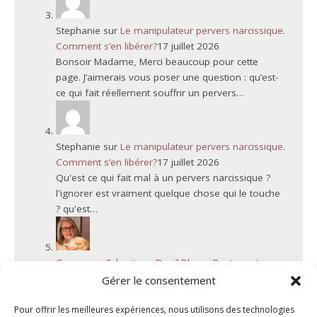
Stephanie
sur
Le manipulateur pervers narcissique.
Comment s’en libérer?
17 juillet 2026
Bonsoir Madame, Merci beaucoup pour cette
page. J’aimerais vous poser une question : qu’est-
ce qui fait réellement souffrir un pervers…
Stephanie
sur
Le manipulateur pervers narcissique.
Comment s’en libérer?
17 juillet 2026
Qu'est ce qui fait mal à un pervers narcissique ?
l'ignorer est vraiment quelque chose qui le touche
? qu'est…
Genevieve Schmit
sur
Deuil Blanc : Rupture et
Résilience
6 juillet 2026
Gérer le consentement
Bonjour, Votre message fait écho à une situation
que je rencontre malheureusement assez souvent.
Pour offrir les meilleures expériences, nous utilisons des technologies