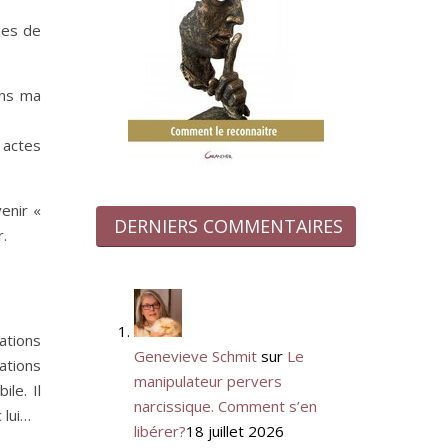
des de
ans ma
 actes
venir «
DERNIERS COMMENTAIRES
r.
ations
Genevieve Schmit
sur
Le
ations
manipulateur pervers
le. Il
narcissique. Comment s’en
 lui…
libérer?
18 juillet 2026