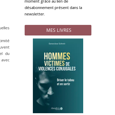
moment grâce au lien de
désabonnement présent dans la
newsletter.
elles
MES LIVRES
timité
uvent
el du
t avec