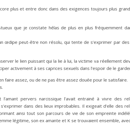
encore plus et entre donc dans des exigences toujours plus gran
cestueux que je constate hélas de plus en plus fréquemment d
, un œdipe peut-être non résolu, qui tente de s’exprimer par des
rver le lien puissant qui la lie à lui, la victime va réellement de
iper activement à ses caprices sexuels dans l’espoir de le garde
 en faire assez, ou de ne pas être assez douée pour le satisfaire.
s.
l’amant pervers narcissique l’avait entrainé à vivre des rel
 s’exprimer dans des lieux improbables. Il exigeait d’elle des rel
primant ainsi tout son parcours de vie de son empreinte indélébi
femme légitime, son ex amante et K se trouvaient ensemble, avec