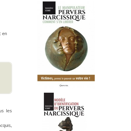
t en
us les
cquis,