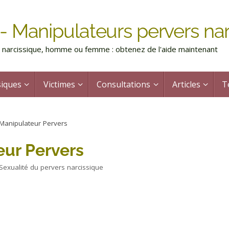
- Manipulateurs pervers nar
rs narcissique, homme ou femme : obtenez de l'aide maintenant
siques
Victimes
Consultations
Articles
T
 Manipulateur Pervers
eur Pervers
Sexualité du pervers narcissique