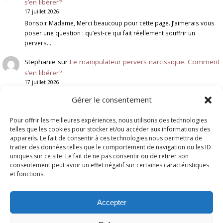
s’en libérer?
17 juillet 2026
Bonsoir Madame, Merci beaucoup pour cette page. J’aimerais vous
poser une question : qu’est-ce qui fait réellement souffrir un
pervers…
Stephanie
sur
Le manipulateur pervers narcissique. Comment
s’en libérer?
17 juillet 2026
Qu'est ce qui fait mal à un pervers narcissique ? l'ignorer est
Gérer le consentement
vraiment quelque chose qui le touche ? qu'est…
Pour offrir les meilleures expériences, nous utilisons des technologies
Genevieve Schmit
sur
Deuil Blanc : Rupture et Résilience
telles que les cookies pour stocker et/ou accéder aux informations des
6 juillet 2026
appareils. Le fait de consentir à ces technologies nous permettra de
Bonjour, Votre message fait écho à une situation que je rencontre
traiter des données telles que le comportement de navigation ou les ID
malheureusement assez souvent. Lorsqu'un enfant adulte rompt
uniques sur ce site. Le fait de ne pas consentir ou de retirer son
brutalement le…
consentement peut avoir un effet négatif sur certaines caractéristiques
et fonctions.
Accepter
© Copyright
Geneviève Schmit
diffusion - Coaching thérapeutique pour les