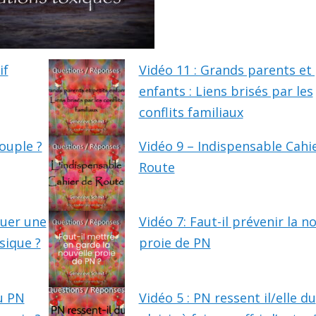
if
Vidéo 11 : Grands parents et 
enfants : Liens brisés par les
conflits familiaux
ouple ?
Vidéo 9 – Indispensable Cahi
Route
guer une
Vidéo 7: Faut-il prévenir la n
sique ?
proie de PN
du PN
Vidéo 5 : PN ressent il/elle du