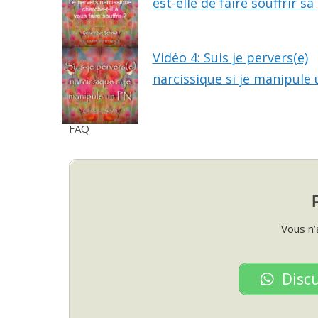
est-elle de faire souffrir sa
Vidéo 4: Suis je pervers(e)
narcissique si je manipule 
FAQ
Vous n’
Disc