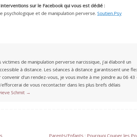
os interventions sur le Facebook qui vous est dédié :
ce psychologique et de manipulation perverse.
Soutien.Psy
victimes de manipulation perverse narcissique, j'ai élaboré un
cessible à distance. Les séances à distance garantissent une flexi
r convenir d'un rendez-vous, je vous invite à me joindre au 06 43
m'efforcerai de vous recontacter dans les plus brefs délais
evieve Schmit
→
ns
Parents/Enfants : Pourquoi Couper les P