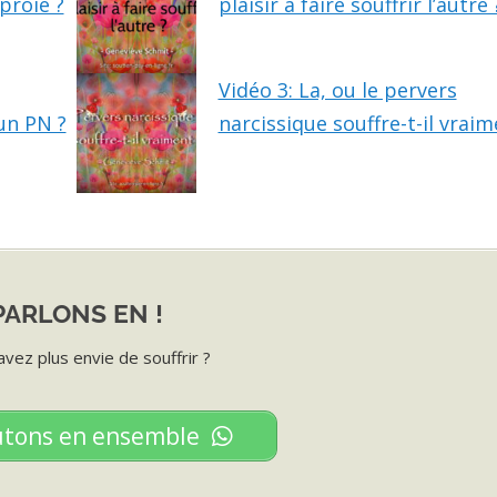
 proie ?
plaisir à faire souffrir l’autre 
Vidéo 3: La, ou le pervers
un PN ?
narcissique souffre-t-il vraim
PARLONS EN !
avez plus envie de souffrir ?
utons en ensemble