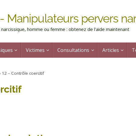
- Manipulateurs pervers nar
rs narcissique, homme ou femme : obtenez de l'aide maintenant
siques
Victimes
Consultations
Articles
T
 12 – Contrôle coercitif
citif