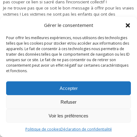
pas couper ce lien si sacré dans l’inconscient collectif !
Je ne trouve pas que ce soit le bon message à offrir pour les vraies
victimes ! Les victimes ne sont pas les enfants qui ont des
« querelles » avec leurs parents, puisque nous pouvons tous être
Gérer le consentement
toxiques dans notre vie suivant une situation, je parle de vraies
victimes de parents très toxiques qui détruisent à petit feu! Je suis
Pour offrir les meilleures expériences, nous utilisons des technologies
une maman de 30 ans avec une mère sociopathe que j’ai protégé
telles que les cookies pour stocker et/ou accéder aux informations des
toute ma vie. Ma mère est mythomane alors qu’elle se proclame
appareils. Le fait de consentir à ces technologies nous permettra de
être une femme aux grands principes qui ne ment jamais. Elle a
traiter des données telles que le comportement de navigation ou les ID
raconté qu’elle avait eu des cancers lorsque j’étais une enfant alors
uniques sur ce site. Le fait de ne pas consentir ou de retirer son
que c’était totalement faux et c’était pour paraître une victime aux
consentement peut avoir un effet négatif sur certaines caractéristiques
yeux de tous. Elle m’a maltraité psychologiquement toute mon
et fonctions.
enfance, en plus de sa bi polarité où elle alternait d’être couchait
dans son lit avec aucun intérêt pour moi, avec des phrases toute
guillerette où j’étais son sac à main qu’elle traînait partout comme
Accepter
un faire-valoir. Alors que je n’étais qu’une petite fille, si je faisais
une bêtise elle le hurlait dessus en me disant qu’elle allait se jeter
Refuser
sur un platane et partait en voiture me laissant dans ma détresse,
elle m’a volé de l’argent que mon père lui donnait pour moi, me
Voir les préférences
prenant à parti devant les gens pour que je confirme ses
mensonges devant eux, elle me glissait l’air de rien des phrases
Politique de cookies
Déclaration de confidentialité
glaçantes et perfides comme le fait que je sais très bien que je suis
belle, qu’il y a des filles plus belles que moi mais que je sais