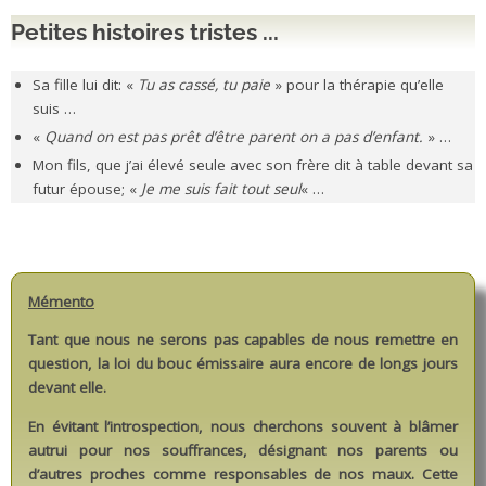
Petites histoires tristes ...
Sa fille lui dit: «
Tu as cassé, tu paie
» pour la thérapie qu’elle
suis …
«
Quand on est pas prêt d’être parent on a pas d’enfant.
» …
Mon fils, que j’ai élevé seule avec son frère dit à table devant sa
futur épouse; «
Je me suis fait tout seul
« …
Mémento
Tant que nous ne serons pas capables de nous remettre en
question, la loi du bouc émissaire aura encore de longs jours
devant elle.
En évitant l’introspection, nous cherchons souvent à blâmer
autrui pour nos souffrances, désignant nos parents ou
d’autres proches comme responsables de nos maux. Cette