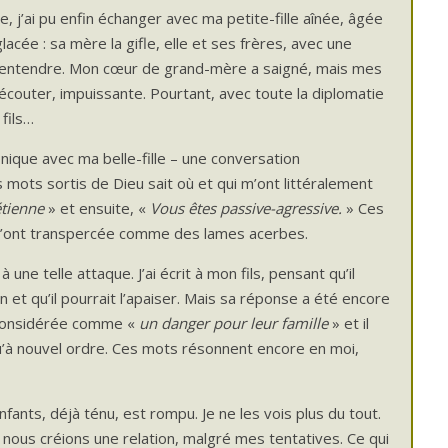
ite, j’ai pu enfin échanger avec ma petite-fille aînée, âgée
lacée : sa mère la gifle, elle et ses frères, avec une
is entendre. Mon cœur de grand-mère a saigné, mais mes
’écouter, impuissante. Pourtant, avec toute la diplomatie
fils…
nique avec ma belle-fille – une conversation
 mots sortis de Dieu sait où et qui m’ont littéralement
tienne
» et ensuite, «
Vous êtes passive-agressive.
» Ces
 m’ont transpercée comme des lames acerbes.
 une telle attaque. J’ai écrit à mon fils, pensant qu’il
n et qu’il pourrait l’apaiser. Mais sa réponse a été encore
s considérée comme «
un danger pour leur famille
» et il
qu’à nouvel ordre. Ces mots résonnent encore en moi,
nfants, déjà ténu, est rompu. Je ne les vois plus du tout.
e nous créions une relation, malgré mes tentatives. Ce qui