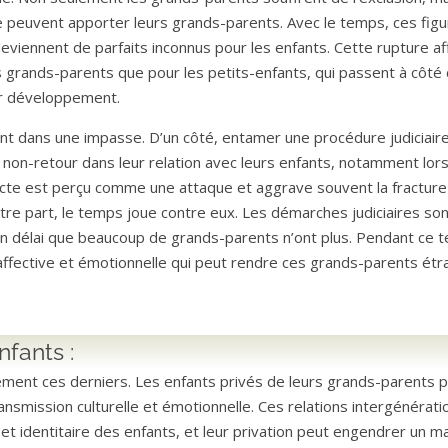
e peuvent apporter leurs grands-parents. Avec le temps, ces fig
deviennent de parfaits inconnus pour les enfants. Cette rupture af
 grands-parents que pour les petits-enfants, qui passent à côté
eur développement.
t dans une impasse. D’un côté, entamer une procédure judiciair
 de non-retour dans leur relation avec leurs enfants, notamment lo
 acte est perçu comme une attaque et aggrave souvent la fracture
’autre part, le temps joue contre eux. Les démarches judiciaires so
un délai que beaucoup de grands-parents n’ont plus. Pendant ce 
 affective et émotionnelle qui peut rendre ces grands-parents ét
nfants :
ment ces derniers. Les enfants privés de leurs grands-parents 
ansmission culturelle et émotionnelle. Ces relations intergénérati
t identitaire des enfants, et leur privation peut engendrer un 