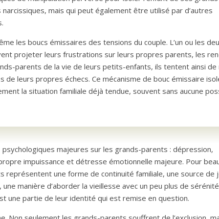
arcissiques, mais qui peut également être utilisé par d’autres
.
ême les boucs émissaires des tensions du couple. L’un ou les de
vent projeter leurs frustrations sur leurs propres parents, les re
nds-parents de la vie de leurs petits-enfants, ils tentent ainsi de
s de leurs propres échecs. Ce mécanisme de bouc émissaire isol
ent la situation familiale déjà tendue, souvent sans aucune poss
 psychologiques majeures sur les grands-parents : dépression,
leur propre impuissance et détresse émotionnelle majeure. Pour be
ts représentent une forme de continuité familiale, une source de j
, une manière d’aborder la vieillesse avec un peu plus de sérénité
t une partie de leur identité qui est remise en question.
ne. Non seulement les grands-parents souffrent de l’exclusion, ma