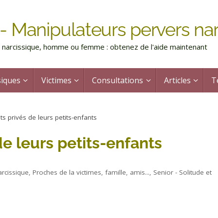
- Manipulateurs pervers nar
rs narcissique, homme ou femme : obtenez de l'aide maintenant
siques
Victimes
Consultations
Articles
T
s privés de leurs petits-enfants
e leurs petits-enfants
arcissique
,
Proches de la victimes, famille, amis...
,
Senior - Solitude et