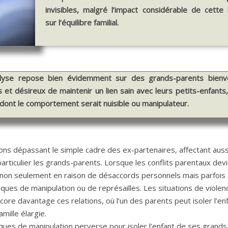
invisibles, malgré l’impact considérable de cette
sur l’équilibre familial.
yse repose bien évidemment sur des grands-parents bienvei
s et désireux de maintenir un lien sain avec leurs petits-enfants
dont le comportement serait nuisible ou manipulateur.
ons dépassant le simple cadre des ex-partenaires, affectant auss
particulier les grands-parents. Lorsque les conflits parentaux dev
 non seulement en raison de désaccords personnels mais parfois 
s de manipulation ou de représailles. Les situations de violen
re davantage ces relations, où l’un des parents peut isoler l’en
mille élargie.
niques de manipulation perverse pour isoler l’enfant de ses grands