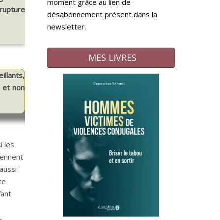
moment grâce au lien de
 rupture
désabonnement présent dans la
newsletter.
MES LIVRES
llants,
, et non
i les
iennent
aussi
ce
fant
-