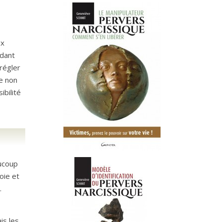
ux
ndant
 régler
e non
ibilité
aucoup
oie et
.
is les