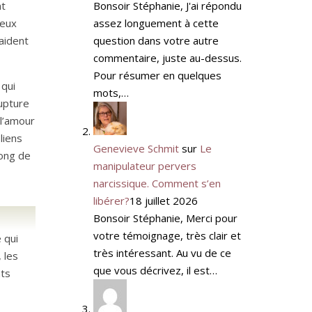
Bonsoir Stéphanie, J'ai répondu
nt
assez longuement à cette
ieux
question dans votre autre
 aident
commentaire, juste au-dessus.
Pour résumer en quelques
 qui
mots,…
rupture
 l’amour
liens
Genevieve Schmit
sur
Le
long de
manipulateur pervers
narcissique. Comment s’en
libérer?
18 juillet 2026
Bonsoir Stéphanie, Merci pour
votre témoignage, très clair et
 qui
très intéressant. Au vu de ce
 les
que vous décrivez, il est…
nts