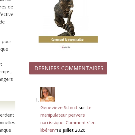
ures de
fective
 de
e pour
rsque
nt
DERNIERS COMMENTAIRES
temps,
rangers
Genevieve Schmit
sur
Le
manipulateur pervers
perdent
narcissique. Comment s’en
onnelles
libérer?
18 juillet 2026
manque