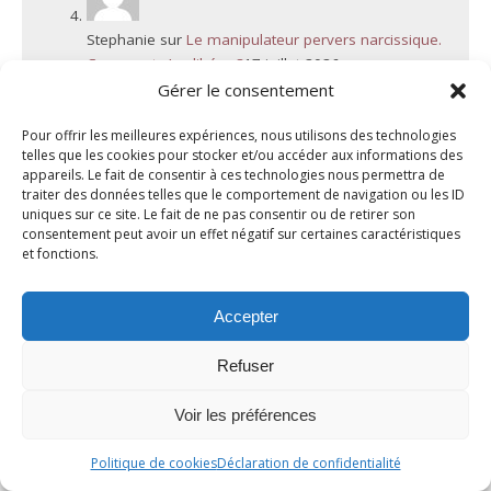
Stephanie
sur
Le manipulateur pervers narcissique.
Comment s’en libérer?
17 juillet 2026
Qu'est ce qui fait mal à un pervers narcissique ?
Gérer le consentement
l'ignorer est vraiment quelque chose qui le touche
? qu'est…
Pour offrir les meilleures expériences, nous utilisons des technologies
telles que les cookies pour stocker et/ou accéder aux informations des
appareils. Le fait de consentir à ces technologies nous permettra de
traiter des données telles que le comportement de navigation ou les ID
uniques sur ce site. Le fait de ne pas consentir ou de retirer son
Genevieve Schmit
sur
Deuil Blanc : Rupture et
consentement peut avoir un effet négatif sur certaines caractéristiques
Résilience
6 juillet 2026
et fonctions.
Bonjour, Votre message fait écho à une situation
que je rencontre malheureusement assez souvent.
Lorsqu'un enfant adulte rompt brutalement le…
Accepter
Refuser
Voir les préférences
Politique de cookies
Déclaration de confidentialité