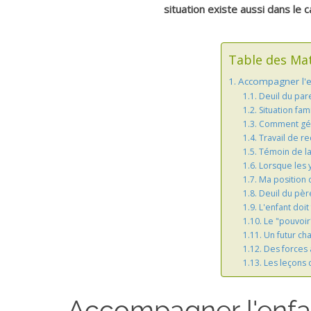
situation existe aussi dans le 
Table des Ma
Accompagner l'en
Deuil du par
Situation fami
Comment gére
Travail de r
Témoin de la 
Lorsque les y
Ma position d
Deuil du père
L'enfant doit
Le "pouvoir"
Un futur ch
Des forces 
Les leçons 
Accompagner l'enfant