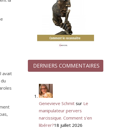
ent la
ne
DERNIERS COMMENTAIRES
 avait
 du
aroles
Genevieve Schmit
sur
Le
ement
manipulateur pervers
pas,
narcissique. Comment s’en
libérer?
18 juillet 2026