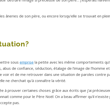
uloir détruire l’image si précieuse de son père… J’espérais naïvem
les âneries de son père, ou encore lorsqu’elle se trouvait en plei
tuation?
r mettre sous
emprise
la petite avec les même comportements qu’il
 abus de confiance, séduction, étalage de l’image de l’homme et
, de voir et de me retrouver dans une situation de paroles contre p
lle ne cherchait qu’à connaître la vérité.
vée à prouver certaines choses grâce aux écrits que j’ai précieus
ionnait comme pour le Père Noël: On a beau affirmer qu’il n’existe 
’accepte pas.