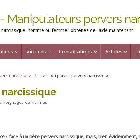
- Manipulateurs pervers nar
rs narcissique, homme ou femme : obtenez de l'aide maintenant
siques
Victimes
Consultations
Articles
T
vers narcissique
Deuil du parent pervers narcissique
 narcissique
émoignages de victimes
ce
» face à un père pervers narcissique, mais, bien évidemment, 