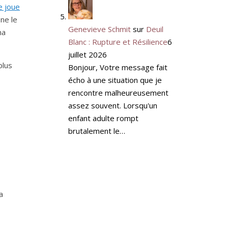
e joue
 ne le
Genevieve Schmit
sur
Deuil
ma
Blanc : Rupture et Résilience
6
juillet 2026
plus
Bonjour, Votre message fait
écho à une situation que je
rencontre malheureusement
assez souvent. Lorsqu'un
enfant adulte rompt
brutalement le…
a