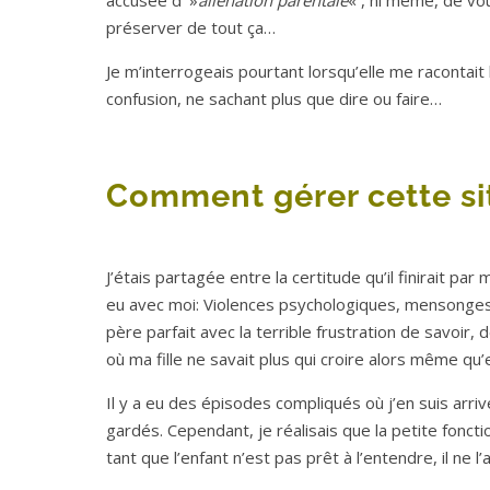
accusée d’ »
aliénation parentale
« , ni même, de vo
préserver de tout ça…
Je m’interrogeais pourtant lorsqu’elle me racontait 
confusion, ne sachant plus que dire ou faire…
Comment gérer cette si
J’étais partagée entre la certitude qu’il finirait pa
eu avec moi: Violences psychologiques, mensonges,
père parfait avec la terrible frustration de savoir
où ma fille ne savait plus qui croire alors même qu’e
Il y a eu des épisodes compliqués où j’en suis arri
gardés. Cependant, je réalisais que la petite fonct
tant que l’enfant n’est pas prêt à l’entendre, il ne l