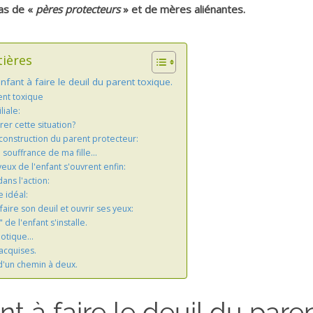
cas de «
pères protecteurs
» et de mères aliénantes.
tières
fant à faire le deuil du parent toxique.
ent toxique
liale:
r cette situation?
econstruction du parent protecteur:
souffrance de ma fille...
eux de l'enfant s'ouvrent enfin:
ans l'action:
 idéal:
 faire son deuil et ouvrir ses yeux:
 de l'enfant s'installe.
aotique…
acquises.
d'un chemin à deux.
 à faire le deuil du pare