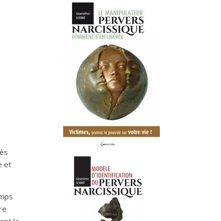
rès
e et
emps
re