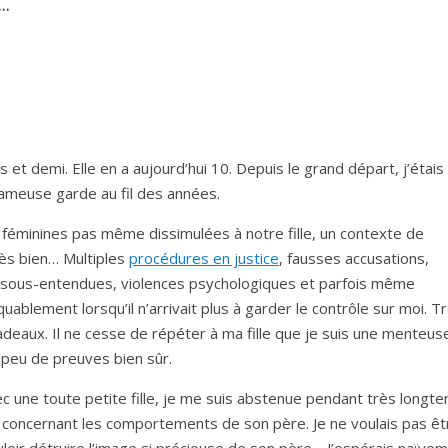
s…
 et demi. Elle en a aujourd’hui 10. Depuis le grand départ, j’étais
fameuse garde au fil des années.
éminines pas même dissimulées à notre fille, un contexte de
rès bien… Multiples
procédures en justice
, fausses accusations,
 sous-entendues, violences psychologiques et parfois même
blement lorsqu’il n’arrivait plus à garder le contrôle sur moi. T
adeaux. Il ne cesse de répéter à ma fille que je suis une menteus
 peu de preuves bien sûr.
c une toute petite fille, je me suis abstenue pendant très longt
lité concernant les comportements de son père. Je ne voulais pas êt