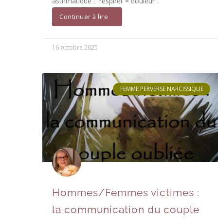
asthmatique : “respirer = douleur”.
Continuer à lire
16 octobre 2025
FEMME PERVERSE NARCISSIQUE
Hommes/Femmes victimes :
la communication du couple