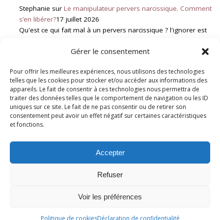
Stephanie
sur
Le manipulateur pervers narcissique. Comment
s’en libérer?
17 juillet 2026
Qu'est ce qui fait mal à un pervers narcissique ? l'ignorer est
vraiment quelque chose qui le touche ? qu'est…
Gérer le consentement
Pour offrir les meilleures expériences, nous utilisons des technologies
Genevieve Schmit
sur
Deuil Blanc : Rupture et Résilience
6 juillet
telles que les cookies pour stocker et/ou accéder aux informations des
2026
appareils. Le fait de consentir à ces technologies nous permettra de
traiter des données telles que le comportement de navigation ou les ID
Bonjour, Votre message fait écho à une situation que je
uniques sur ce site. Le fait de ne pas consentir ou de retirer son
rencontre malheureusement assez souvent. Lorsqu'un enfant
consentement peut avoir un effet négatif sur certaines caractéristiques
adulte rompt brutalement le…
et fonctions.
Accepter
© Copyright
Geneviève Schmit
diffusion - Coaching thérapeutique pour les
Refuser
victimes de manipulateurs pervers narcissiques, hommes ou femmes.
Voir les préférences
Geneviève SCHMIT
Contactez-moi
Boite à outil anti pervers narcissique
Définitions
Livre d’or
Politique de cookies
Déclaration de confidentialité