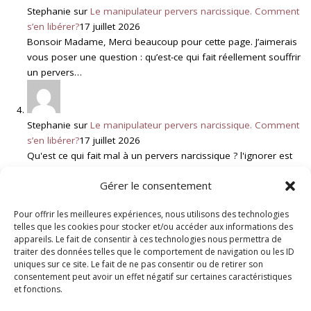
Stephanie
sur
Le manipulateur pervers narcissique. Comment
s’en libérer?
17 juillet 2026
Bonsoir Madame, Merci beaucoup pour cette page. J’aimerais
vous poser une question : qu’est-ce qui fait réellement souffrir
un pervers…
Stephanie
sur
Le manipulateur pervers narcissique. Comment
s’en libérer?
17 juillet 2026
Qu'est ce qui fait mal à un pervers narcissique ? l'ignorer est
vraiment quelque chose qui le touche ? qu'est…
Gérer le consentement
Pour offrir les meilleures expériences, nous utilisons des technologies
Genevieve Schmit
sur
Deuil Blanc : Rupture et Résilience
6 juillet
telles que les cookies pour stocker et/ou accéder aux informations des
2026
appareils. Le fait de consentir à ces technologies nous permettra de
traiter des données telles que le comportement de navigation ou les ID
Bonjour, Votre message fait écho à une situation que je
uniques sur ce site. Le fait de ne pas consentir ou de retirer son
rencontre malheureusement assez souvent. Lorsqu'un enfant
consentement peut avoir un effet négatif sur certaines caractéristiques
adulte rompt brutalement le…
et fonctions.