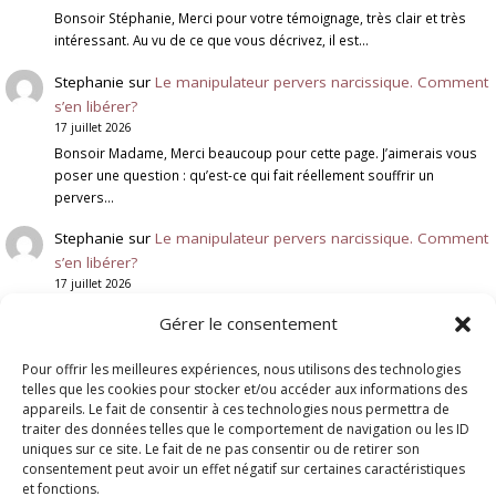
Bonsoir Stéphanie, Merci pour votre témoignage, très clair et très
intéressant. Au vu de ce que vous décrivez, il est…
Stephanie
sur
Le manipulateur pervers narcissique. Comment
s’en libérer?
17 juillet 2026
Bonsoir Madame, Merci beaucoup pour cette page. J’aimerais vous
poser une question : qu’est-ce qui fait réellement souffrir un
pervers…
Stephanie
sur
Le manipulateur pervers narcissique. Comment
s’en libérer?
17 juillet 2026
Qu'est ce qui fait mal à un pervers narcissique ? l'ignorer est
Gérer le consentement
vraiment quelque chose qui le touche ? qu'est…
Pour offrir les meilleures expériences, nous utilisons des technologies
Genevieve Schmit
sur
Deuil Blanc : Rupture et Résilience
telles que les cookies pour stocker et/ou accéder aux informations des
6 juillet 2026
appareils. Le fait de consentir à ces technologies nous permettra de
Bonjour, Votre message fait écho à une situation que je rencontre
traiter des données telles que le comportement de navigation ou les ID
malheureusement assez souvent. Lorsqu'un enfant adulte rompt
uniques sur ce site. Le fait de ne pas consentir ou de retirer son
brutalement le…
consentement peut avoir un effet négatif sur certaines caractéristiques
et fonctions.