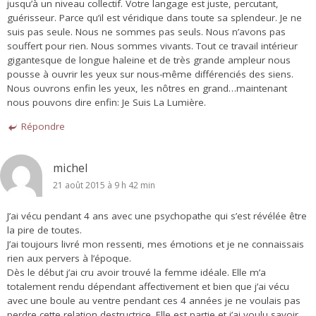
jusqu’à un niveau collectif. Votre langage est juste, percutant,
guérisseur. Parce qu’il est véridique dans toute sa splendeur. Je ne
suis pas seule. Nous ne sommes pas seuls. Nous n’avons pas
souffert pour rien. Nous sommes vivants. Tout ce travail intérieur
gigantesque de longue haleine et de très grande ampleur nous
pousse à ouvrir les yeux sur nous-même différenciés des siens.
Nous ouvrons enfin les yeux, les nôtres en grand…maintenant
nous pouvons dire enfin: Je Suis La Lumière.
Répondre
michel
21 août 2015 à 9 h 42 min
J’ai vécu pendant 4 ans avec une psychopathe qui s’est révélée être
la pire de toutes.
J’ai toujours livré mon ressenti, mes émotions et je ne connaissais
rien aux pervers à l’époque.
Dès le début j’ai cru avoir trouvé la femme idéale. Elle m’a
totalement rendu dépendant affectivement et bien que j’ai vécu
avec une boule au ventre pendant ces 4 années je ne voulais pas
perdre cette relation destructrice. Elle est partie et j’ai voulu savoir.