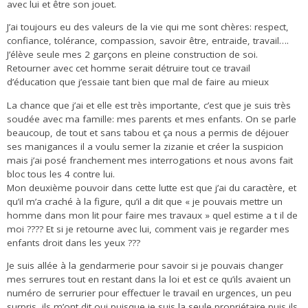
avec lui et être son jouet.
J’ai toujours eu des valeurs de la vie qui me sont chères: respect,
confiance, tolérance, compassion, savoir être, entraide, travail….
J’élève seule mes 2 garçons en pleine construction de soi.
Retourner avec cet homme serait détruire tout ce travail
d’éducation que j’essaie tant bien que mal de faire au mieux
La chance que j’ai et elle est très importante, c’est que je suis très
soudée avec ma famille: mes parents et mes enfants. On se parle
beaucoup, de tout et sans tabou et ça nous a permis de déjouer
ses manigances il a voulu semer la zizanie et créer la suspicion
mais j’ai posé franchement mes interrogations et nous avons fait
bloc tous les 4 contre lui.
Mon deuxième pouvoir dans cette lutte est que j’ai du caractère, et
qu’il m’a craché à la figure, qu’il a dit que « je pouvais mettre un
homme dans mon lit pour faire mes travaux » quel estime a t il de
moi ???? Et si je retourne avec lui, comment vais je regarder mes
enfants droit dans les yeux ???
Je suis allée à la gendarmerie pour savoir si je pouvais changer
mes serrures tout en restant dans la loi et est ce qu’ils avaient un
numéro de serrurier pour effectuer le travail en urgences, un peu
surpris, ils m’ont dit oui puisque je suis la seule propriétaire puis ils