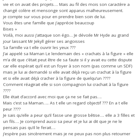
vie et on avait des projets…. Mais au fil des mois son caractère a
changé colère et mensonge sont apparus malheureusement.
je compte sur vous pour en prendre bien soin de lui.
Vous êtes une famille que j’apprécie beaucoup
Bises »
Voilà, moi aussi j’attaque son égo… Je dévoile Mr Hyde au grand
jour laissant Mr Jekyll gérer ses angoisses
Sa famille va t elle ouvrir les yeux ???
J’ai appelé sa Maman Le lendemain des « crachats à la figure » elle
m’a dit que c’était peut être de sa faute si il y avait eu cette dispute
car elle espérait qu’il est un foyer à son nom (pas comme un SDF)
mais je lui ai demandé si elle avait déjà reçu un crachat à la figure
et si elle avait déjà cracher à la figure de quelqu’un ????
Comment réagirait elle si son compagnon lui crachait à la figure
????
Elle était d’accord avec moi que ça ne se fait pas….
Mais c’est sa Maman….. As t elle un regard objectif ??? En a t elle
peur ????
Je sais qu’elle a peur qu’il fasse une grosse bêtise…. elle a 3 filles et
un fils…. Je comprend aussi sa peur et je lui ai dit que je ne le
pensais pas qu’il le ferait….
j’espère pas sincèrement mais je ne peux pas non plus retourner