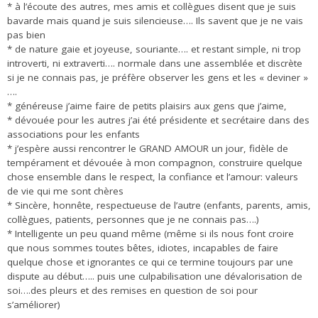
* à l’écoute des autres, mes amis et collègues disent que je suis
bavarde mais quand je suis silencieuse…. Ils savent que je ne vais
pas bien
* de nature gaie et joyeuse, souriante…. et restant simple, ni trop
introverti, ni extraverti…. normale dans une assemblée et discrète
si je ne connais pas, je préfère observer les gens et les « deviner »
….
* généreuse j’aime faire de petits plaisirs aux gens que j’aime,
* dévouée pour les autres j’ai été présidente et secrétaire dans des
associations pour les enfants
* j’espère aussi rencontrer le GRAND AMOUR un jour, fidèle de
tempérament et dévouée à mon compagnon, construire quelque
chose ensemble dans le respect, la confiance et l’amour: valeurs
de vie qui me sont chères
* Sincère, honnête, respectueuse de l’autre (enfants, parents, amis,
collègues, patients, personnes que je ne connais pas….)
* Intelligente un peu quand même (même si ils nous font croire
que nous sommes toutes bêtes, idiotes, incapables de faire
quelque chose et ignorantes ce qui ce termine toujours par une
dispute au début….. puis une culpabilisation une dévalorisation de
soi….des pleurs et des remises en question de soi pour
s’améliorer)