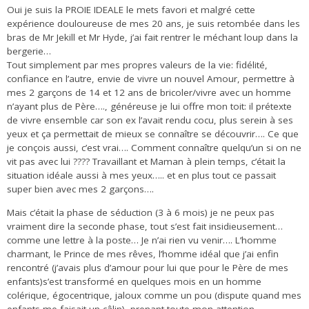
Oui je suis la PROIE IDEALE le mets favori et malgré cette
expérience douloureuse de mes 20 ans, je suis retombée dans les
bras de Mr Jekill et Mr Hyde, j’ai fait rentrer le méchant loup dans la
bergerie…
Tout simplement par mes propres valeurs de la vie: fidélité,
confiance en l’autre, envie de vivre un nouvel Amour, permettre à
mes 2 garçons de 14 et 12 ans de bricoler/vivre avec un homme
n’ayant plus de Père…., généreuse je lui offre mon toit: il prétexte
de vivre ensemble car son ex l’avait rendu cocu, plus serein à ses
yeux et ça permettait de mieux se connaître se découvrir…. Ce que
je conçois aussi, c’est vrai…. Comment connaître quelqu’un si on ne
vit pas avec lui ???? Travaillant et Maman à plein temps, c’était la
situation idéale aussi à mes yeux….. et en plus tout ce passait
super bien avec mes 2 garçons….
Mais c’était la phase de séduction (3 à 6 mois) je ne peux pas
vraiment dire la seconde phase, tout s’est fait insidieusement…
comme une lettre à la poste… Je n’ai rien vu venir…. L’homme
charmant, le Prince de mes rêves, l’homme idéal que j’ai enfin
rencontré (j’avais plus d’amour pour lui que pour le Père de mes
enfants)s’est transformé en quelques mois en un homme
colérique, égocentrique, jaloux comme un pou (dispute quand mes
enfants me faisait un câlin), prenant toute mon attention,