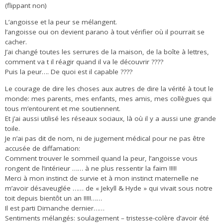
(flippant non)
L’angoisse et la peur se mélangent.
l’angoisse oui on devient parano à tout vérifier où il pourrait se
cacher.
J’ai changé toutes les serrures de la maison, de la boîte à lettres,
comment va t il réagir quand il va le découvrir ????
Puis la peur…. De quoi est il capable ????
Le courage de dire les choses aux autres de dire la vérité à tout le
monde: mes parents, mes enfants, mes amis, mes collègues qui
tous m’entourent et me soutiennent.
Et j’ai aussi utilisé les réseaux sociaux, là où il y a aussi une grande
toile.
Je n’ai pas dit de nom, ni de jugement médical pour ne pas être
accusée de diffamation:
Comment trouver le sommeil quand la peur, l’angoisse vous
rongent de l’intérieur …… à ne plus ressentir la faim !!!!!
Merci à mon instinct de survie et à mon instinct maternelle ne
m’avoir désaveuglée …… de « Jekyll & Hyde » qui vivait sous notre
toit depuis bientôt un an !!!!!……
Il est parti Dimanche dernier……
Sentiments mélangés: soulagement – tristesse-colère d’avoir été