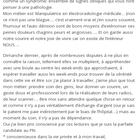
comme un syndrôme: ensemble de signes cliniques qui vous font
penser à une pathologie.
Mon métier est: Manipulatrice en électroradiologie médicale… (non
ce n’est pas une blague…. c’est vraiment vrai et j’en souris souvent,
l’humour et l’auto dérision sont de bons moyens d’extérioriser ses
peines douleurs chagrins peurs et angoisses….. Et on garde aussi
notre sourire et notre joie de vivre car on existe de l’intérieur
NOUS….
Dimanche dernier, après de nombreuses disputes à ne plus en
connaître la raison, tellement elles se multiplient, à appréhender
avec une boule au ventre les week-ends qui approchaient, à
espérer travailler aussi les week-ends pour trouver de la sérénité
dans cette vie et être soi: j’ai plaisir à travailler, j’aime plus que tout
mon métier: prendre soin des gens, leur donner un sourire, un
geste doux et professionnel lors de la réalisation de leurs radios,
de leur scanner…. être moi sans attendre quelque chose en retour
et comme il n’y a pas véritablement d’échange d’argent (oui je sais
le patient me paie indirectement par le biais de l’hôpital….) mais au
moment du soin, il n’y a pas de dépendance.
Oui j’ai bien pris conscience par ces lectures que je suis la parfaite
candidate au PN:
* consciencieuse dans la vie privée et à mon travail,