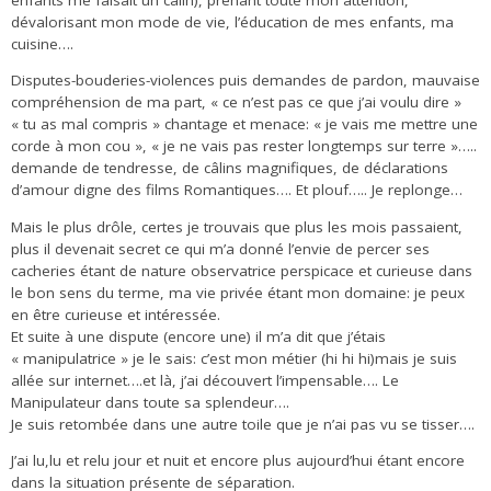
dévalorisant mon mode de vie, l’éducation de mes enfants, ma
cuisine….
Disputes-bouderies-violences puis demandes de pardon, mauvaise
compréhension de ma part, « ce n’est pas ce que j’ai voulu dire »
« tu as mal compris » chantage et menace: « je vais me mettre une
corde à mon cou », « je ne vais pas rester longtemps sur terre »…..
demande de tendresse, de câlins magnifiques, de déclarations
d’amour digne des films Romantiques…. Et plouf….. Je replonge…
Mais le plus drôle, certes je trouvais que plus les mois passaient,
plus il devenait secret ce qui m’a donné l’envie de percer ses
cacheries étant de nature observatrice perspicace et curieuse dans
le bon sens du terme, ma vie privée étant mon domaine: je peux
en être curieuse et intéressée.
Et suite à une dispute (encore une) il m’a dit que j’étais
« manipulatrice » je le sais: c’est mon métier (hi hi hi)mais je suis
allée sur internet….et là, j’ai découvert l’impensable…. Le
Manipulateur dans toute sa splendeur….
Je suis retombée dans une autre toile que je n’ai pas vu se tisser….
J’ai lu,lu et relu jour et nuit et encore plus aujourd’hui étant encore
dans la situation présente de séparation.