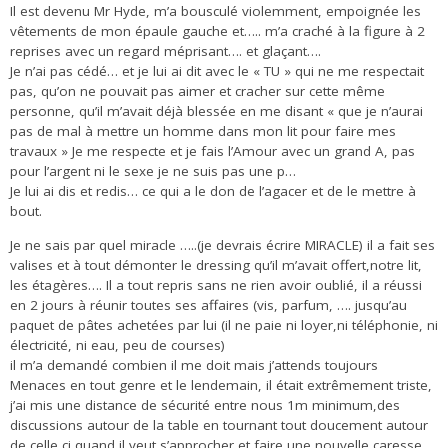
Il est devenu Mr Hyde, m’a bousculé violemment, empoignée les
vêtements de mon épaule gauche et….. m’a craché à la figure à 2
reprises avec un regard méprisant…. et glaçant….
Je n’ai pas cédé… et je lui ai dit avec le « TU » qui ne me respectait
pas, qu’on ne pouvait pas aimer et cracher sur cette même
personne, qu’il m’avait déjà blessée en me disant « que je n’aurai
pas de mal à mettre un homme dans mon lit pour faire mes
travaux » Je me respecte et je fais l’Amour avec un grand A, pas
pour l’argent ni le sexe je ne suis pas une p…
Je lui ai dis et redis… ce qui a le don de l’agacer et de le mettre à
bout.
Je ne sais par quel miracle …..(je devrais écrire MIRACLE) il a fait ses
valises et à tout démonter le dressing qu’il m’avait offert,notre lit,
les étagères…. Il a tout repris sans ne rien avoir oublié, il a réussi
en 2 jours à réunir toutes ses affaires (vis, parfum, …. jusqu’au
paquet de pâtes achetées par lui (il ne paie ni loyer,ni téléphonie, ni
électricité, ni eau, peu de courses)
il m’a demandé combien il me doit mais j’attends toujours
Menaces en tout genre et le lendemain, il était extrêmement triste,
j’ai mis une distance de sécurité entre nous 1m minimum,des
discussions autour de la table en tournant tout doucement autour
de celle ci quand il veut s’approcher et faire une nouvelle caresse