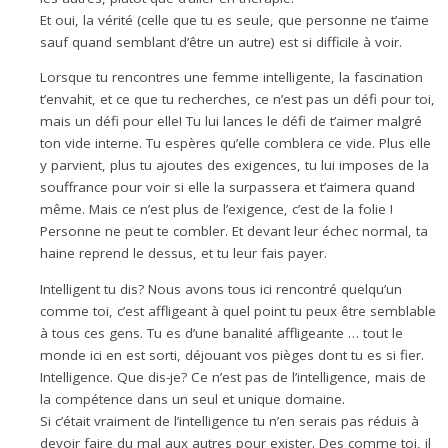
Et oui, la vérité (celle que tu es seule, que personne ne t’aime
sauf quand semblant d’être un autre) est si difficile à voir.
Lorsque tu rencontres une femme intelligente, la fascination
t’envahit, et ce que tu recherches, ce n’est pas un défi pour toi,
mais un défi pour elle! Tu lui lances le défi de t’aimer malgré
ton vide interne. Tu espères qu’elle comblera ce vide. Plus elle
y parvient, plus tu ajoutes des exigences, tu lui imposes de la
souffrance pour voir si elle la surpassera et t’aimera quand
même. Mais ce n’est plus de l’exigence, c’est de la folie !
Personne ne peut te combler. Et devant leur échec normal, ta
haine reprend le dessus, et tu leur fais payer.
Intelligent tu dis? Nous avons tous ici rencontré quelqu’un
comme toi, c’est affligeant à quel point tu peux être semblable
à tous ces gens. Tu es d’une banalité affligeante … tout le
monde ici en est sorti, déjouant vos pièges dont tu es si fier.
Intelligence. Que dis-je? Ce n’est pas de l’intelligence, mais de
la compétence dans un seul et unique domaine.
Si c’était vraiment de l’intelligence tu n’en serais pas réduis à
devoir faire du mal aux autres pour exister. Des comme toi, il