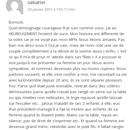
sabatier
30 janvier 2015 à 19 h 11 min
Bonsoir,
Quel témoignage courageux !!! Je suis comme vous, j’ai eu
HEUREUSEMENT l’instinct de survi. Mon histoire est differente de
la votre car je ne vivait pas mon MPN. Nous étions amants. Pas
bien me direz-vous !! Oui je sais, mais de mon coté une vie de
couple complètement a la dérive et la sienne aussi ( enfin, c ‘est
ce qu ‘il m’a dit pour m ‘attirée dans ses filets ). Il a pousser le
vice jusqu’à me présenter sa femme un jour. Nous avons
sympatiser, et sommes devenues plus ou moins copines. Nous
parlions souvent, et elle s’est confier a moi, me racontant sa vie
avec lui.Ensemble depuis 20 ans, ils se sont séparer plusieurs
fois. Parce qu’il était juste invivable, rentrait dans des colères
démesurées parce qu’elle n’avait pas rangé un verre sur la table
ou qqs miettes non nettoyées, le linge repassé qu’elle laissait
sur l’escalier etc… Jaloux maladif de ses 2 enfants a elle, eus
d’un précédent mariage.Il a fait la misère aux enfants de sa
femme quand ils étaient petits. Mains sur la table, repas en
silence, pas de droit de s’exprimer etc.. Et quand sa femme est
devenue grand mère, rebelotte avec le petit fils. Il fallait ranger