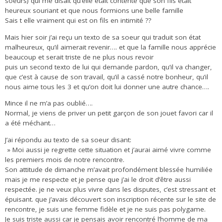
soeurs) qui me disait qu’elle était contente que son fils était
heureux souriant et que nous formions une belle famille
Sais t elle vraiment qui est on fils en intimité ??
Mais hier soir j’ai reçu un texto de sa soeur qui traduit son état
malheureux, qu’il aimerait revenir…. et que la famille nous apprécie
beaucoup et serait triste de ne plus nous revoir
puis un second texto de lui qui demande pardon, qu’il va changer,
que c’est à cause de son travail, qu’il a cassé notre bonheur, qu’il
nous aime tous les 3 et qu’on doit lui donner une autre chance….
Mince il ne m’a pas oublié….
Normal, je viens de priver un petit garçon de son jouet favori car il
a été méchant…
J’ai répondu au texto de sa soeur disant:
» Moi aussi je regrette cette situation et j’aurai aimé vivre comme
les premiers mois de notre rencontre.
Son attitude de dimanche m’avait profondément blessée humiliée
mais je me respecte et je pense que j’ai le droit d’être aussi
respectée. je ne veux plus vivre dans les disputes, c’est stressant et
épuisant. que j’avais découvert son inscription récente sur le site de
rencontre, je suis une femme fidèle et je ne suis pas polygame.
Je suis triste aussi car je pensais avoir rencontré l’homme de ma