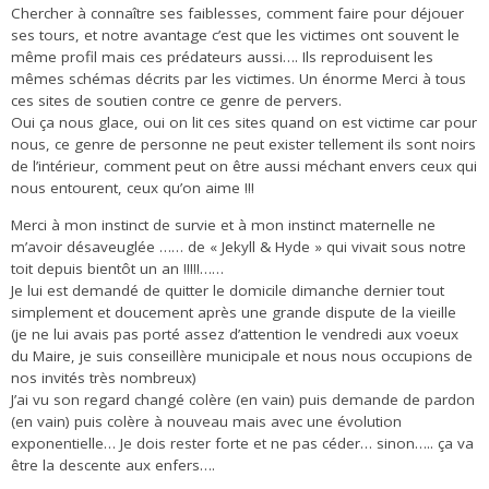
Chercher à connaître ses faiblesses, comment faire pour déjouer
ses tours, et notre avantage c’est que les victimes ont souvent le
même profil mais ces prédateurs aussi…. Ils reproduisent les
mêmes schémas décrits par les victimes. Un énorme Merci à tous
ces sites de soutien contre ce genre de pervers.
Oui ça nous glace, oui on lit ces sites quand on est victime car pour
nous, ce genre de personne ne peut exister tellement ils sont noirs
de l’intérieur, comment peut on être aussi méchant envers ceux qui
nous entourent, ceux qu’on aime !!!
Merci à mon instinct de survie et à mon instinct maternelle ne
m’avoir désaveuglée …… de « Jekyll & Hyde » qui vivait sous notre
toit depuis bientôt un an !!!!!……
Je lui est demandé de quitter le domicile dimanche dernier tout
simplement et doucement après une grande dispute de la vieille
(je ne lui avais pas porté assez d’attention le vendredi aux voeux
du Maire, je suis conseillère municipale et nous nous occupions de
nos invités très nombreux)
J’ai vu son regard changé colère (en vain) puis demande de pardon
(en vain) puis colère à nouveau mais avec une évolution
exponentielle… Je dois rester forte et ne pas céder… sinon….. ça va
être la descente aux enfers….