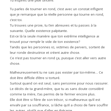
Tu inspires une pitié sincère.
Tu parles de tourner en rond, c’est avec un constat infligent
que je remarque que la réelle personne qui tourne en rond,
c’est toi.
Tu trouves une proie, tu t’en abreuves et tu passes à la
suivante. Quelle existence palpitante.
Est-ce là la seule manière que ton extrême intelligence ai
trouvé pour remplir le vide de ton existence?
Tandis que les personnes ici, victimes de pervers, sortent de
leur ronde destructrice et créent autre chose.
Ce n’est pas tourner en rond ça, puisque c’est aller vers autre
chose.
Malheureusement tu ne sais pas exister par toi-même… Ce
doit être difficile d’être si torturé.
Surtout quand on est seul, sans personne pour nous rassurer.
Le décès de ta grand-mère, que tu as sans doute considéré
comme ta mère, t’as permis de te fermer encore plus.
Elle doit être si fière de son trésor, si malheureux qu’il est
envahi par sa souffrance, si lâche qu’il a choisi de faire souffrir
les autres, plutôt que d’aller en thérapie.