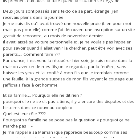
Ils prennent eux aussi la fuite quand la situation se dégrade
Deux jours sont passés sans texto de sa part, étrange, j’en
recevais pleins dans la journée
Je me suis dis qu’il avait trouvé une nouvelle proie (bien pour moi
mais pas pour elle) comme j’ai découvert une inscription sur un site
gratuit de rencontre, au mois de novembre dernier….
Il avait laissé sa voiture personnelle ici, je ne voulais pas l’appeler
pour savoir quand il allait venir la chercher, peut être voir avec ses
parents…. Comment faire ???
Par chance, il est venu la récupérer hier soir, je suis restée dans la
maison avec un de mes fils,on le regardait par la fenêtre, sans
baisser les yeux et j’ai confié à mon fils que je tremblais comme
une feuille, à la grande surprise de mon fils voyant le courage que
j’affichais face à cet homme.
Et sa famille…. Pourquoi elle ne dit rien ?
pourquoi elle ne se dit pas « tiens, il y a encore des disputes et des
histoires dans ce nouveau couple »
Quel est leur rôle ????
Pourquoi sa famille ne se pose pas la question « pourquoi ça ne
marche pas ? »
Je me rappelle sa Maman (que j’apprécie beaucoup comme ses