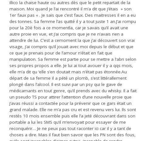
illico la chaise haute ou autres dès que le petit repartait de la
maison. Moi quand je l’ai rencontré il m’a dit que j’étais » son
1er faux pas « . Je sais que c’est faux. Des maitresses il en a eu
des tonnes. Sa femme l’as quitté il y a tout juste 1 an.J’ai rompu
pour la 20è fois a ce momentla, car je savais qu’il avait une
autre proie en vue, et j’ai compris que je ne n’avais rien a
attendre de lui. C’est a cemoment la que j’ai découvert son vrai
visage, j’ai compris qu’il jouait avec moi depuis le début et que
ce que je prenais pour de l’amour n’était en fait que
manipulation. Sa femme est partie pour se mettre a l’abri selon
ses propres propos a elle. Je lui ai tout avouer il y a qqs mois,
elle m’a dit qu ‘elle s’en doutait mais n’était pas étonnée.Au
départ de sa femme il a pété un plomb, s’est littérallement
plongé dans l’alcool. Il est suivi par un psy qui le gave de
médicamants en tout genre, qu’il prends avec du whisky. Il a fait
un pseudo TS pour attirer l’attention d’une nouvelle proie que
j’avas réussi a contactée pour la prévenir que ce gars était un
grand malade. Elle ne m’a pas cru et est revenu vers lui. Ils sont
restés 10 mois ensemble puis elle l’a jeté découvrant dans son
portable a lui les SMS qu’il m’envoyait pour essayer de me
reconquérir… Je ne peux pas tout raconter ici car il y a tant de
choses a dire. Mais il faut bien savoir que les PN sont des fous,
qu’ils sont incapables d’aimer autrui, incapable de rendre