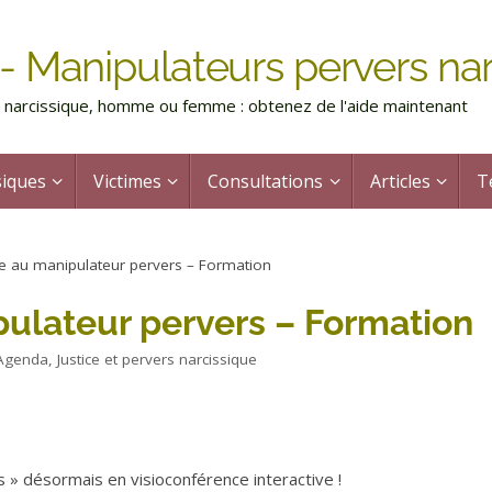
- Manipulateurs pervers nar
rs narcissique, homme ou femme : obtenez de l'aide maintenant
siques
Victimes
Consultations
Articles
T
ace au manipulateur pervers – Formation
pulateur pervers – Formation
Agenda
,
Justice et pervers narcissique
» désormais en visioconférence interactive !