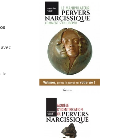
éos
t avec
s le