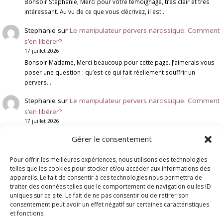
Bonsoir Stéphanie, Merci pour votre témoignage, très clair et très
intéressant. Au vu de ce que vous décrivez, il est…
Stephanie
sur
Le manipulateur pervers narcissique. Comment
s’en libérer?
17 juillet 2026
Bonsoir Madame, Merci beaucoup pour cette page. J’aimerais vous
poser une question : qu’est-ce qui fait réellement souffrir un
pervers…
Stephanie
sur
Le manipulateur pervers narcissique. Comment
s’en libérer?
17 juillet 2026
Qu'est ce qui fait mal à un pervers narcissique ? l'ignorer est
Gérer le consentement
vraiment quelque chose qui le touche ? qu'est…
Pour offrir les meilleures expériences, nous utilisons des technologies
Genevieve Schmit
sur
Deuil Blanc : Rupture et Résilience
telles que les cookies pour stocker et/ou accéder aux informations des
6 juillet 2026
appareils. Le fait de consentir à ces technologies nous permettra de
Bonjour, Votre message fait écho à une situation que je rencontre
traiter des données telles que le comportement de navigation ou les ID
malheureusement assez souvent. Lorsqu'un enfant adulte rompt
uniques sur ce site. Le fait de ne pas consentir ou de retirer son
brutalement le…
consentement peut avoir un effet négatif sur certaines caractéristiques
et fonctions.