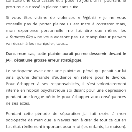
constaté une côte cassée et a posé 10 jours d’ITT, pourtant, le
procureur a classé la plainte sans suite.
Si vous êtes victime de violences «
légères
» je ne vous
conseille pas de porter plainte ! C’est triste à constater mais,
mon expérience personnelle me fait dire que même les
«
femmes flics
» ne vous aideront pas. Le manipulateur pervers
va réussir à les manipuler, tous…
Dans mon cas, cette plainte aurait pu me desservir devant le
JAF, c’était une grosse erreur stratégique.
Le sociopathe avait donc une plainte au pénal qui pesait sur lui
ainsi qu’une demande d’audience en référé pour le divorce.
Pour échapper à ses responsabilités, il s’est volontairement
interné en hôpital psychiatrique soi disant pour une dépression
pendant une longue période pour échapper aux conséquences
de ses actes.
Pendant cette période de séparation j’ai fait croire à mon
sociopathe de mari que je n’avais rien à cirer de tout ce qui en
fait était réellement important pour moi (les enfants, la maison).