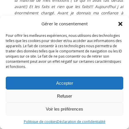
la maîtrise de mes émotions ( ce qui m avait fait défaut
avant!) Et les faits et rien que les faits!!! Aujourd’hui j ai
énormément changé. Avant je donnais ma confiance à
autrui et en était personnellement carencee et à présent je
Gérer le consentement
donne ma confiance qu en moi et nullement en autrui…
phase de reconstruction.
Pour offrir les meilleures expériences, nous utilisons des technologies
telles que les cookies pour stocker et/ou accéder aux informations des
.
appareils. Le fait de consentir à ces technologies nous permettra de
traiter des données telles que le comportement de navigation ou les ID
Merci ! Merci pour ce témoignage qui démontre qu’il est
uniques sur ce site. Le fait de ne pas consentir ou de retirer son
possible de « gagner »… Il est possible de « contre-
consentement peut avoir un effet négatif sur certaines caractéristiques
manipuler » PN dès lors qu’on a compris son
et fonctions.
fonctionnement et ses attentes ! J’espère que beaucoup de
membres vont s’inspirer de ce récit car il me semble être
Accepter
« une clé » pour affronter PN. Ce fonctionnement vaut
pour la vie courante, ne surtout pas « accuser » PN, si vous
Refuser
agissez dans le calme et le dialogue, les gens constateront
d’eux-même l’attitude négative de PN ! De plus, en agissant
Voir les préférences
ainsi, vous êtes irréprochable face à PN.. je vous assure
que cela fonctionne. En résumé, soyez vous-même, utilisez
Politique de cookies
Déclaration de confidentialité
ce que vous êtes, vos valeurs, vos qualités humaines, toutes
ces choses dont PN est dépourvu ! Bon courage à tous.