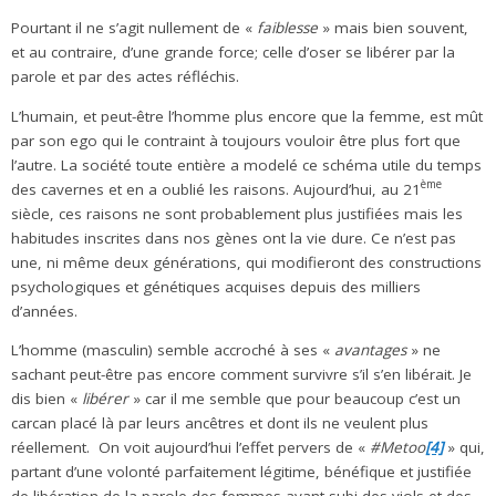
Pourtant il ne s’agit nullement de «
faiblesse
» mais bien souvent,
et au contraire, d’une grande force; celle d’oser se libérer par la
parole et par des actes réfléchis.
L’humain, et peut-être l’homme plus encore que la femme, est mût
par son ego qui le contraint à toujours vouloir être plus fort que
l’autre. La société toute entière a modelé ce schéma utile du temps
ème
des cavernes et en a oublié les raisons. Aujourd’hui, au 21
siècle, ces raisons ne sont probablement plus justifiées mais les
habitudes inscrites dans nos gènes ont la vie dure. Ce n’est pas
une, ni même deux générations, qui modifieront des constructions
psychologiques et génétiques acquises depuis des milliers
d’années.
L’homme (masculin) semble accroché à ses «
avantages
» ne
sachant peut-être pas encore comment survivre s’il s’en libérait. Je
dis bien «
libérer
» car il me semble que pour beaucoup c’est un
carcan placé là par leurs ancêtres et dont ils ne veulent plus
réellement. On voit aujourd’hui l’effet pervers de «
#Metoo
[4]
» qui,
partant d’une volonté parfaitement légitime, bénéfique et justifiée