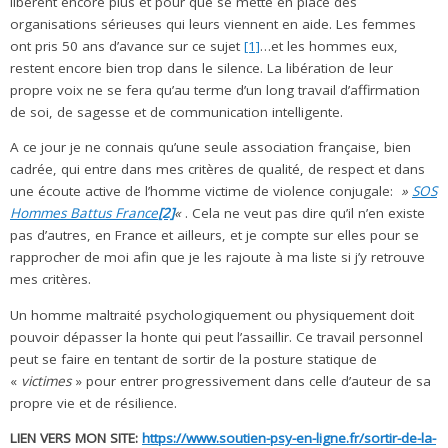
libèrent encore plus et pour que se mette en place des
organisations sérieuses qui leurs viennent en aide. Les femmes
ont pris 50 ans d’avance sur ce sujet
[1]
…et les hommes eux,
restent encore bien trop dans le silence. La libération de leur
propre voix ne se fera qu’au terme d’un long travail d’affirmation
de soi, de sagesse et de communication intelligente.
A ce jour je ne connais qu’une seule association française, bien
cadrée, qui entre dans mes critères de qualité, de respect et dans
une écoute active de l’homme victime de violence conjugale:
»
SOS
Hommes Battus France
[2]
«
. Cela ne veut pas dire qu’il n’en existe
pas d’autres, en France et ailleurs, et je compte sur elles pour se
rapprocher de moi afin que je les rajoute à ma liste si j’y retrouve
mes critères.
Un homme maltraité psychologiquement ou physiquement doit
pouvoir dépasser la honte qui peut l’assaillir. Ce travail personnel
peut se faire en tentant de sortir de la posture statique de
«
victimes
» pour entrer progressivement dans celle d’auteur de sa
propre vie et de résilience.
LIEN VERS MON SITE:
https://www.soutien-psy-en-ligne.fr/sortir-de-la-