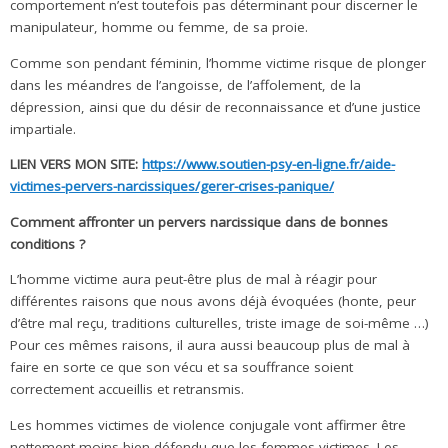
comportement n’est toutefois pas déterminant pour discerner le
manipulateur, homme ou femme, de sa proie.
Comme son pendant féminin, l’homme victime risque de plonger
dans les méandres de l’angoisse, de l’affolement, de la
dépression, ainsi que du désir de reconnaissance et d’une justice
impartiale.
LIEN VERS MON SITE:
https://www.soutien-psy-en-ligne.fr/aide-
victimes-pervers-narcissiques/gerer-crises-panique/
Comment affronter un pervers narcissique dans de bonnes
conditions ?
L’homme victime aura peut-être plus de mal à réagir pour
différentes raisons que nous avons déjà évoquées (honte, peur
d’être mal reçu, traditions culturelles, triste image de soi-même …)
Pour ces mêmes raisons, il aura aussi beaucoup plus de mal à
faire en sorte ce que son vécu et sa souffrance soient
correctement accueillis et retransmis.
Les hommes victimes de violence conjugale vont affirmer être
nettement moins bien défendu que les femmes victimes. Les