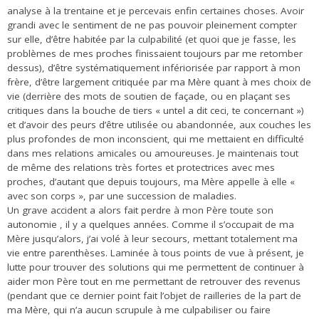
analyse à la trentaine et je percevais enfin certaines choses. Avoir
grandi avec le sentiment de ne pas pouvoir pleinement compter
sur elle, d’être habitée par la culpabilité (et quoi que je fasse, les
problèmes de mes proches finissaient toujours par me retomber
dessus), d’être systématiquement infériorisée par rapport à mon
frère, d’être largement critiquée par ma Mère quant à mes choix de
vie (derrière des mots de soutien de façade, ou en plaçant ses
critiques dans la bouche de tiers « untel a dit ceci, te concernant »)
et d’avoir des peurs d’être utilisée ou abandonnée, aux couches les
plus profondes de mon inconscient, qui me mettaient en difficulté
dans mes relations amicales ou amoureuses. Je maintenais tout
de même des relations très fortes et protectrices avec mes
proches, d’autant que depuis toujours, ma Mère appelle à elle «
avec son corps », par une succession de maladies.
Un grave accident a alors fait perdre à mon Père toute son
autonomie , il y a quelques années. Comme il s’occupait de ma
Mère jusqu’alors, j’ai volé à leur secours, mettant totalement ma
vie entre parenthèses. Laminée à tous points de vue à présent, je
lutte pour trouver des solutions qui me permettent de continuer à
aider mon Père tout en me permettant de retrouver des revenus
(pendant que ce dernier point fait l’objet de railleries de la part de
ma Mère, qui n’a aucun scrupule à me culpabiliser ou faire