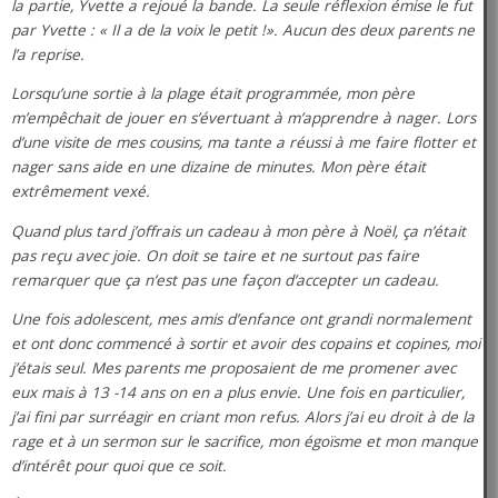
la partie, Yvette a rejoué la bande. La seule réflexion émise le fut
par Yvette : « Il a de la voix le petit !». Aucun des deux parents ne
l’a reprise.
Lorsqu’une sortie à la plage était programmée, mon père
m’empêchait de jouer en s’évertuant à m’apprendre à nager. Lors
d’une visite de mes cousins, ma tante a réussi à me faire flotter et
nager sans aide en une dizaine de minutes. Mon père était
extrêmement vexé.
Quand plus tard j’offrais un cadeau à mon père à Noël, ça n’était
pas reçu avec joie. On doit se taire et ne surtout pas faire
remarquer que ça n’est pas une façon d’accepter un cadeau.
Une fois adolescent, mes amis d’enfance ont grandi normalement
et ont donc commencé à sortir et avoir des copains et copines, moi
j’étais seul. Mes parents me proposaient de me promener avec
eux mais à 13 -14 ans on en a plus envie. Une fois en particulier,
j’ai fini par surréagir en criant mon refus. Alors j’ai eu droit à de la
rage et à un sermon sur le sacrifice, mon égoïsme et mon manque
d’intérêt pour quoi que ce soit.