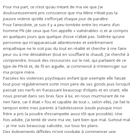
Pour ma part, ce n’est qu’au mitant de ma vie que j’ai
douloureusement pris conscience que ma Mère n’était pas la
pauvre victime qu’elle s’efforçait chaque jour de paraître.
Pour l’anecdote, je suis il y a peu tombée entre les mains d’un
homme PN (de ceux que l’on appelle « vulnérables ») et ai compris
en quelques jours que quelque chose n’allait pas. Sidérée qu’une
personne qui m’apparaissait attentionnée et extrêmement
empathique ne le soit pas du tout en réalité et cherche à me faire
peur ou à me déstabiliser (tout en soufflant le chaud). J’ai cherché à
comprendre, trouvé des ressources sur le net, qui parlaient de ce
type de PN-là et, de fil en aiguille, ai commencé à m’interroger sur
ma propre mère.
Passées les violences psychiques enfant (par exemple elle faisait
tout pour régulièrement sortir mon père de ses gonds puis lorsqu’il
passait ses nerfs en fracassant beaucoup d’objets et en criant, elle
nous prenait dans ses bras face à lui, en nous murmurant de ne
rien faire, car il était « fou et capable de tout », selon elle), j’ai fait le
tampon entre mes parents à l’adolescence (seule puisque mon
frère a pris la poudre d’escampette aussi tôt que possible). Une
fois adulte, j’ai tenté de vivre ma vie, tant bien que mal. Surtout mal
– je me suis beaucoup sabotée, sur tous les plans.
Des évènements difficiles m’ont conduite à commencer une