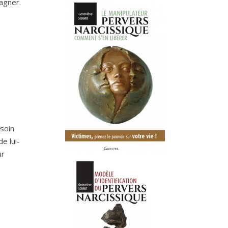
gagner.
soin
e lui-
ur