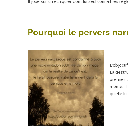
Il joue sur un échiquier dont lui seul connait les rè
Pourquoi le pervers narc
L’objecti
La destru
premier q
même. Il 
qu’elle l