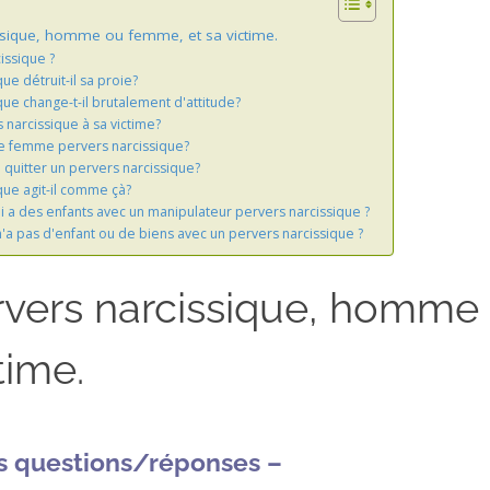
ssique, homme ou femme, et sa victime.
issique ?
ue détruit-il sa proie?
que change-t-il brutalement d'attitude?
s narcissique à sa victime?
de femme pervers narcissique?
e quitter un pervers narcissique?
que agit-il comme çà?
ui a des enfants avec un manipulateur pervers narcissique ?
 n'a pas d'enfant ou de biens avec un pervers narcissique ?
rvers narcissique, homme
time.
s questions/réponses –