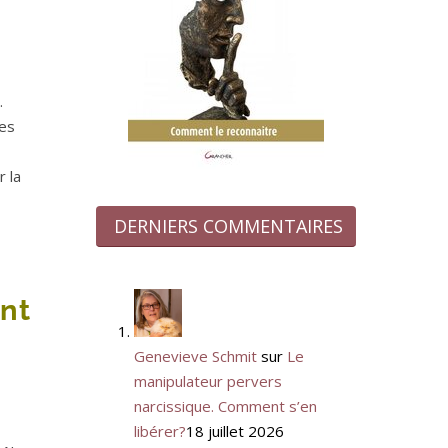
.
res
r la
DERNIERS COMMENTAIRES
ent
Genevieve Schmit
sur
Le
manipulateur pervers
narcissique. Comment s’en
libérer?
18 juillet 2026