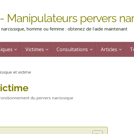
- Manipulateurs pervers nar
rs narcissique, homme ou femme : obtenez de l'aide maintenant
siques
Victimes
Consultations
Articles
T
ssique et victime
victime
Fonctionnement du pervers narcissique