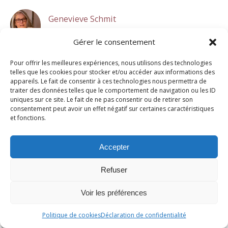
Genevieve Schmit
26 avril 2023 à 15 h 04 min
Gérer le consentement
Merci beaucoup Théodore pour tes mots encourageants et ton
Pour offrir les meilleures expériences, nous utilisons des technologies
soutien constant dans mon parcours en psychologie.
telles que les cookies pour stocker et/ou accéder aux informations des
Je suis ravie que l’article sur les différences entre le TOP et le
appareils. Le fait de consentir à ces technologies nous permettra de
traiter des données telles que le comportement de navigation ou les ID
TPA qui fait suite à mes recherches personnelles ait suscité ton
uniques sur ce site. Le fait de ne pas consentir ou de retirer son
admiration.
consentement peut avoir un effet négatif sur certaines caractéristiques
Ton expertise aussi bien en tant que professionnel et expert
et fonctions.
auprès des tribunaux rend tes commentaires encore plus
significatifs pour moi.
Merci encore une fois pour tout ce que tu fais pour moi. Je suis
Accepter
très reconnaissante.
Affectueusement, Geneviève.
Refuser
Répondre
Voir les préférences
Braniste
Politique de cookies
Déclaration de confidentialité
26 avril 2023 à 13 h 45 min