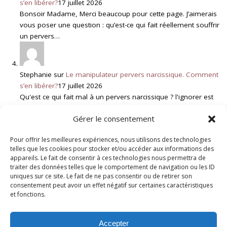
s’en libérer?
17 juillet 2026
Bonsoir Madame, Merci beaucoup pour cette page. J’aimerais
vous poser une question : qu’est-ce qui fait réellement souffrir
un pervers…
Stephanie
sur
Le manipulateur pervers narcissique. Comment
s’en libérer?
17 juillet 2026
Qu'est ce qui fait mal à un pervers narcissique ? l'ignorer est
vraiment quelque chose qui le touche ? qu'est…
Gérer le consentement
Pour offrir les meilleures expériences, nous utilisons des technologies
Genevieve Schmit
sur
Deuil Blanc : Rupture et Résilience
6 juillet
telles que les cookies pour stocker et/ou accéder aux informations des
2026
appareils. Le fait de consentir à ces technologies nous permettra de
traiter des données telles que le comportement de navigation ou les ID
Bonjour, Votre message fait écho à une situation que je
uniques sur ce site. Le fait de ne pas consentir ou de retirer son
rencontre malheureusement assez souvent. Lorsqu'un enfant
consentement peut avoir un effet négatif sur certaines caractéristiques
adulte rompt brutalement le…
et fonctions.
Accepter