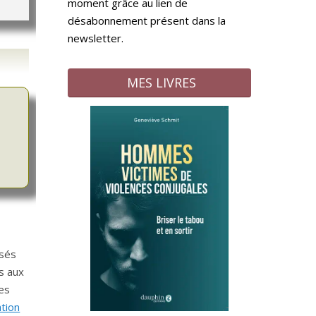
moment grâce au lien de
désabonnement présent dans la
newsletter.
MES LIVRES
asés
ts aux
des
ation