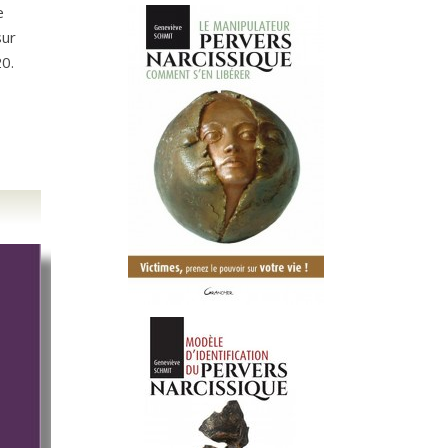
e
sur
20.