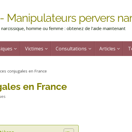
- Manipulateurs pervers nar
rs narcissique, homme ou femme : obtenez de l'aide maintenant
siques
Victimes
Consultations
Articles
T
ces conjugales en France
gales en France
ques